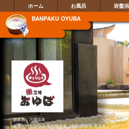
ホーム
お風呂
岩盤
BANPAKU
OYUBA
源泉名：万博温泉
泉質：ナトリウム-塩化物温泉（中性-低張性-低温泉）