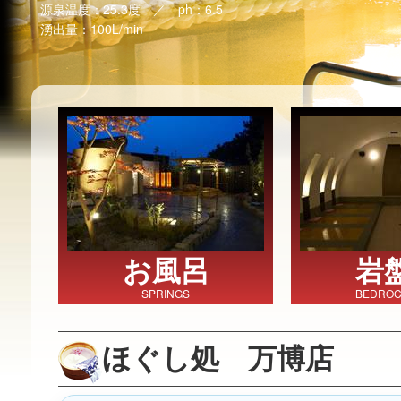
源泉温度：25.3度 ／ ph：6.5
湧出量：100L/min
お風呂
岩
SPRINGS
BEDROC
ほぐし処 万博店