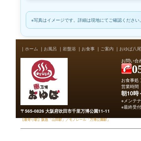
※写真はイメージです。詳細は現地にてご確認ください
｜
ホーム
｜
お風呂
｜
岩盤浴
｜
お食事
｜
ご案内
｜
おゆば八
お問い合
0
お食事処 直
営業時間
朝10
※メンテ
※最終受付
〒565-0826 大阪府吹田市千里万博公園11-11
【最寄り駅】阪急「山田駅」／モノレール「万博公園駅」
万博記念公園・エキスポシティ すぐそば ／ 吹田・豊中・箕面・茨木より